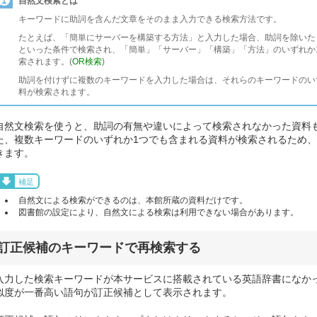
自然文検索とは
キーワードに助詞を含んだ文章をそのまま入力できる検索方法です。
たとえば、「簡単にサーバーを構築する方法」と入力した場合、助詞を除いた「簡単 
といった条件で検索され、「簡単」「サーバー」「構築」「方法」のいずれか
索されます。(
OR検索
)
助詞を付けずに複数のキーワードを入力した場合は、それらのキーワードのい
料が検索されます。
自然文検索を使うと、助詞の有無や違いによって検索されなかった資料
た、複数キーワードのいずれか1つでも含まれる資料が検索されるため
きます。
補足
自然文による検索ができるのは、本館所蔵の資料だけです。
図書館の設定により、自然文による検索は利用できない場合があります。
訂正候補のキーワードで再検索する
入力した検索キーワードが本サービスに搭載されている英語辞書になか
似度が一番高い語句が訂正候補として表示されます。