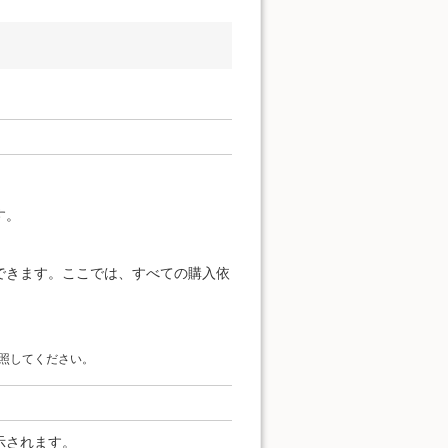
す。
できます。ここでは、すべての購入依
照してください。
示されます。