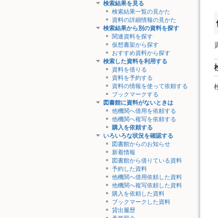
検索結果を見る
検索結果一覧の見かた
資料の詳細情報の見かた
検索結果から別の資料を探す
関連資料を探す
仮想書架から探す
おすすめ資料から探す
検索した資料を利用する
資料を借りる
資料を予約する
資料の情報を使って依頼する
ブックマークする
図書館に資料がないときは
他機関へ借用を依頼する
他機関へ複写を依頼する
購入を依頼する
いろいろな状況を確認する
図書館からのお知らせ
新着情報
図書館から借りている資料
予約した資料
他機関へ借用依頼した資料
他機関へ複写依頼した資料
購入を依頼した資料
ブックマークした資料
貸出履歴