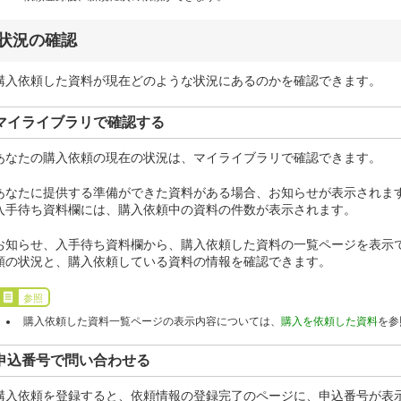
状況の確認
購入依頼した資料が現在どのような状況にあるのかを確認できます。
マイライブラリで確認する
あなたの購入依頼の現在の状況は、マイライブラリで確認できます。
あなたに提供する準備ができた資料がある場合、お知らせが表示されま
入手待ち資料欄には、購入依頼中の資料の件数が表示されます。
お知らせ、入手待ち資料欄から、購入依頼した資料の一覧ページを表示
頼の状況と、購入依頼している資料の情報を確認できます。
参照
購入依頼した資料一覧ページの表示内容については、
購入を依頼した資料
を参
申込番号で問い合わせる
購入依頼を登録すると、依頼情報の登録完了のページに、申込番号が表