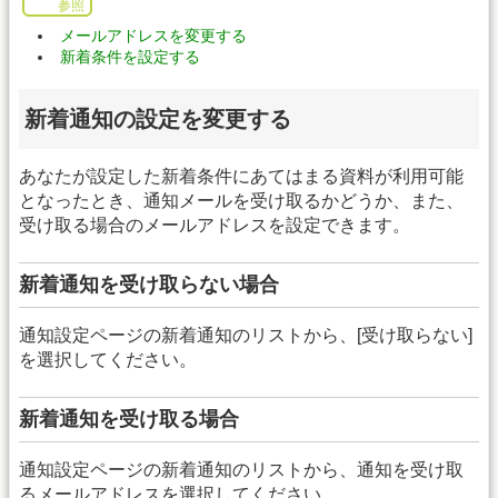
参照
メールアドレスを変更する
新着条件を設定する
新着通知の設定を変更する
あなたが設定した新着条件にあてはまる資料が利用可能
となったとき、通知メールを受け取るかどうか、また、
受け取る場合のメールアドレスを設定できます。
新着通知を受け取らない場合
通知設定ページの新着通知のリストから、[受け取らない]
を選択してください。
新着通知を受け取る場合
通知設定ページの新着通知のリストから、通知を受け取
るメールアドレスを選択してください。