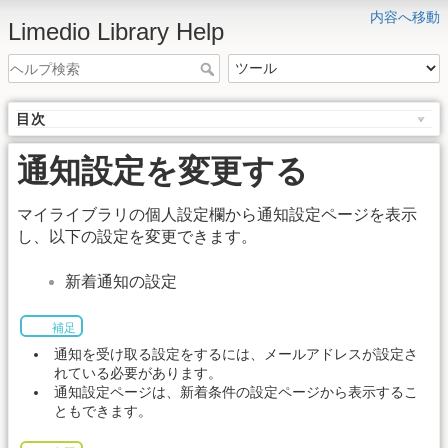
内容へ移動
Limedio Library Help
目次
通知設定を変更する
マイライブラリの個人設定欄から通知設定ページを表示
し、以下の設定を変更できます。
新着通知の設定
補足
通知を受け取る設定をするには、メールアドレスが設定さ
れている必要があります。
通知設定ページは、新着条件の設定ページから表示するこ
ともできます。