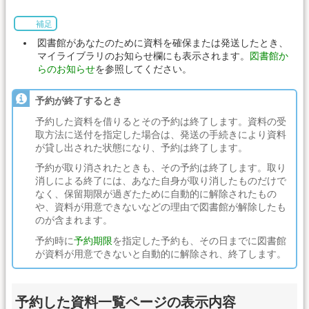
補足
図書館があなたのために資料を確保または発送したとき、
マイライブラリのお知らせ欄にも表示されます。
図書館か
らのお知らせ
を参照してください。
予約が終了するとき
予約した資料を借りるとその予約は終了します。資料の受
取方法に送付を指定した場合は、発送の手続きにより資料
が貸し出された状態になり、予約は終了します。
予約が取り消されたときも、その予約は終了します。取り
消しによる終了には、あなた自身が取り消したものだけで
なく、保留期限が過ぎたために自動的に解除されたもの
や、資料が用意できないなどの理由で図書館が解除したも
のが含まれます。
予約時に
予約期限
を指定した予約も、その日までに図書館
が資料が用意できないと自動的に解除され、終了します。
予約した資料一覧ページの表示内容