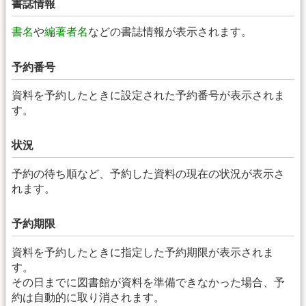
書誌情報
書名
や
編著者名
などの書誌情報が表示されます。
予約番号
資料を予約したときに設定された予約番号が表示されま
す。
状況
予約の待ち順など、予約した資料の現在の状況が表示さ
れます。
予約期限
資料を予約したときに指定した予約期限が表示されま
す。
その日までに図書館が資料を準備できなかった場合、予
約は自動的に取り消されます。